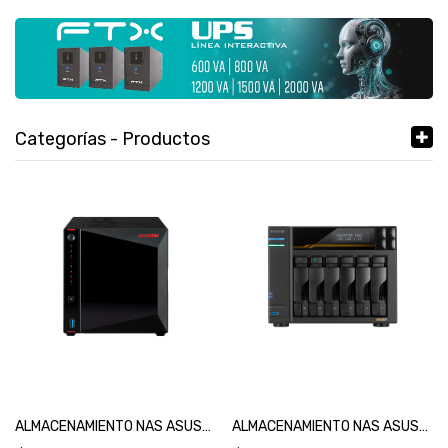
Categorías - Productos
ALMACENAMIENTO NAS ASUSTOR AS5404T QC2.0/4BAY/4GB/2X2.5-GBLAN/HDMI/3USB3.2/HD35/H25-SKU:110518
ALMACENAMIENTO NAS ASUSTOR AS6806T QC 2.3/6BAY/16G/4-GBLAN/4 M.2/2USB4/3USB3.2-SKU:130394