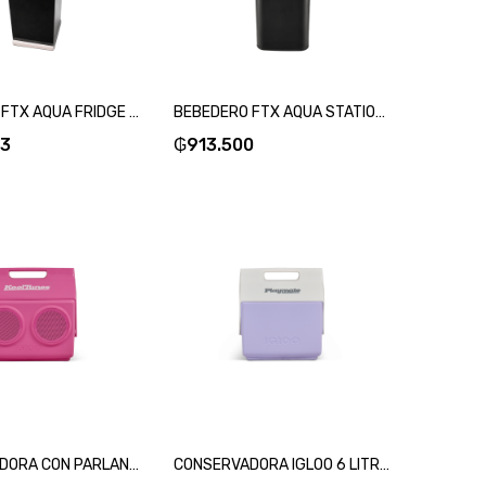
BEBEDERO FTX AQUA FRIDGE HELADERA/ TOUCH/ FRIO/ NATURAL/ CALOR/ 220V NEGRO WD2-HCFTH-SKU:132343
BEBEDERO FTX AQUA STATION FRIO /NATURAL/ CALOR/ CABINET/ 220V NEGRO WD2-HCC-SKU:132336
13
₲
913.500
CONSERVADORA CON PARLANTE IGLOO 13L KOOLTUNES ROSA 27733-SKU:108201
CONSERVADORA IGLOO 6 LITROS RETRO LITTLE PLAYMATE LILA 32981-SKU:118538