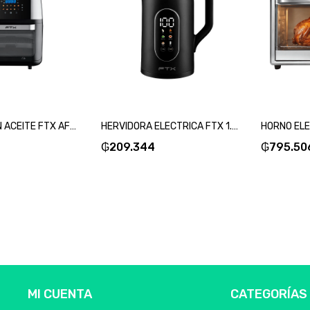
FREIDORA SIN ACEITE FTX AF2-12V1 ELITE 12L 1800W 220V NEGRO DIGITAL-SKU:124010
HERVIDORA ELECTRICA FTX 1.7L 1800W 220V TOUCH ACERO INOXIDABLE EK2-1817-SKU:130721
₲
209.344
₲
795.50
MI CUENTA
CATEGORÍAS