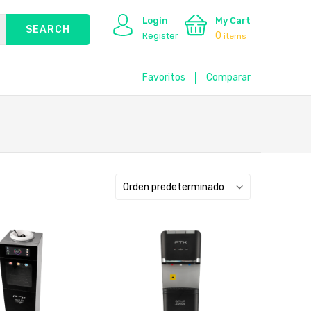
Login
My Cart
0
Register
items
Favoritos
Comparar
Orden predeterminado