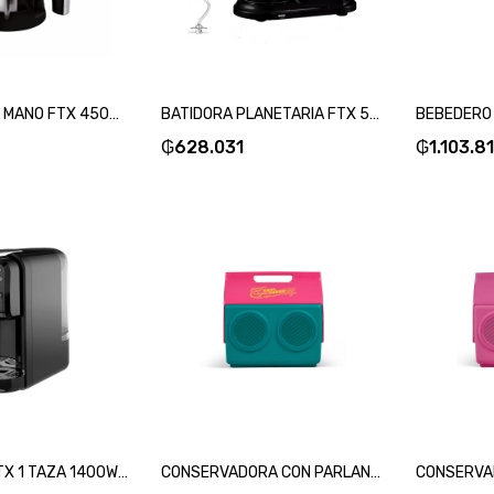
BATIDORA DE MANO FTX 450W 220V 5 VELOCIDADES ACERO INOX HB2-545 -SKU:130820
BATIDORA PLANETARIA FTX 5L 1300W 220V ACERO INOX PM2-135-SKU:130714
₲
628.031
₲
1.103.8
CAFETERA FTX 1 TAZA 1400W 220V ESPRES/CAPP/NPS/DG/20BAR NEGRO C2-07-SKU:127066
CONSERVADORA CON PARLANTE IGLOO 13L KOOLTUNES JADE 27735-SKU:108195