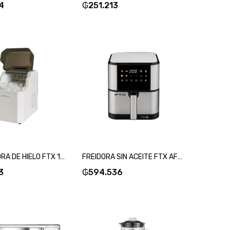
4
₲
251.213
FABRICADORA DE HIELO FTX 100W 220V 1.5L/15KG BLANCO IM-06-SKU:127387
FREIDORA SIN ACEITE FTX AF2-08V1 ELITE 8L 1800W 220V NEG/ACERO INOX DIGITAL-SKU:124027
3
₲
594.536