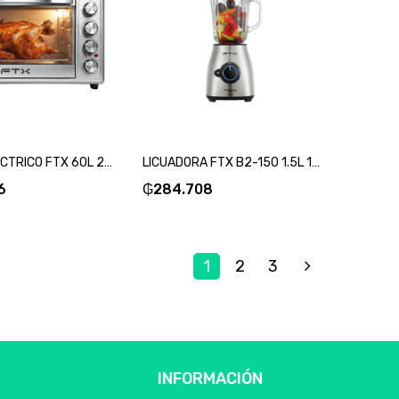
HORNO ELECTRICO FTX 60L 2500W 220V PLATA EO2-602S-SKU:132633
LICUADORA FTX B2-150 1.5L 1000W 220V JARRA VIDRIO ACERO INOXIDABLE-SKU:126618
6
₲
284.708
1
2
3
INFORMACIÓN