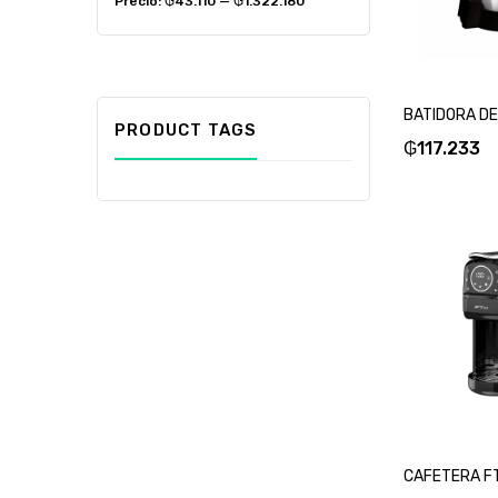
Precio:
₲43.110
—
₲1.322.180
PRODUCT TAGS
₲
117.233