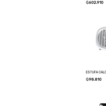
₲
602.910
₲
98.810