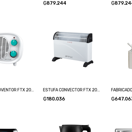
₲
879.244
₲
879.24
ESTUFA CALOVENTOR FTX 2000W FH2-202V BLANCO-SKU:130325
ESTUFA CONVECTOR FTX 2000W CVH2-201V BLANCO-SKU:130318
₲
180.036
₲
647.06