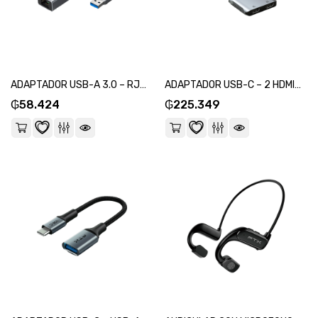
ADAPTADOR USB-A 3.0 – RJ-45 M/H FTX-AML1000-AG 1GBPS/GRIS-SKU:115605
ADAPTADOR USB-C – 2 HDMI/USB-C/USB-A FTX-CM2H8K-AG 8K/60HZ/100W/GRIS-SKU:115582
₲
58.424
₲
225.349