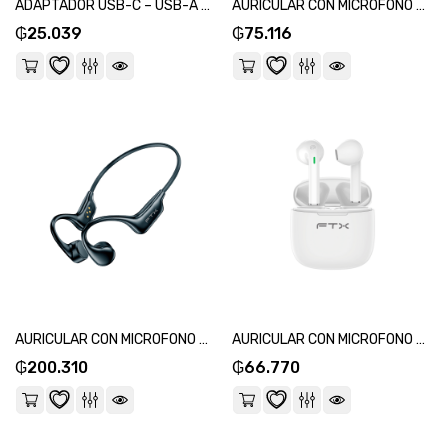
ADAPTADOR USB-C – USB-A 3.0 M/H FTX-CMAF3.0-AG0.15 5GBPS/GRIS-SKU:115667
AURICULAR CON MICROFONO FTX E07S-BK BT/MIC/TOUCH/IPX4 NEGRO-SKU:124720
₲
25.039
₲
75.116
AURICULAR CON MICROFONO FTX E09S-BK BT/MIC/TOUCH/32GB/IPX8 NEGRO-SKU:124737
AURICULAR CON MICROFONO FTX E26P-WH BT/MIC/TWS/TOUCH/IPX6 BLANCO-SKU:124546
₲
200.310
₲
66.770