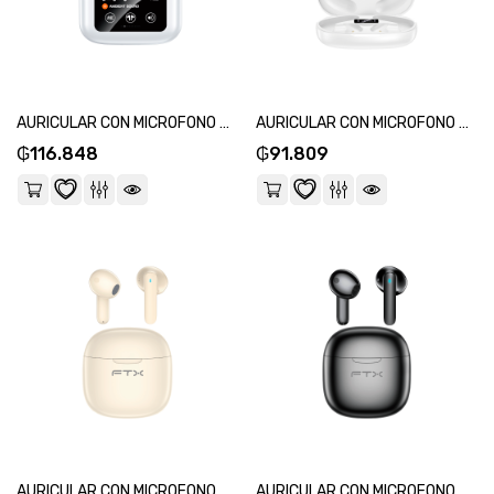
AURICULAR CON MICROFONO FTX E56L-WH BT/MIC/ANC/TOUCH/IPX6 BLANCO C/PANT LED-SKU:124690
AURICULAR CON MICROFONO FTX E60-WH BT/MIC/TOUCH/IPX4 BLANCO-SKU:124676
₲
116.848
₲
91.809
AURICULAR CON MICROFONO FTX E68-BG BT/MIC/ENC/TOUCH/IPX6 BEIGE-SKU:124591
AURICULAR CON MICROFONO FTX E68-BK BT/MIC/ENC/TOUCH/IPX6 NEGRO-SKU:124553