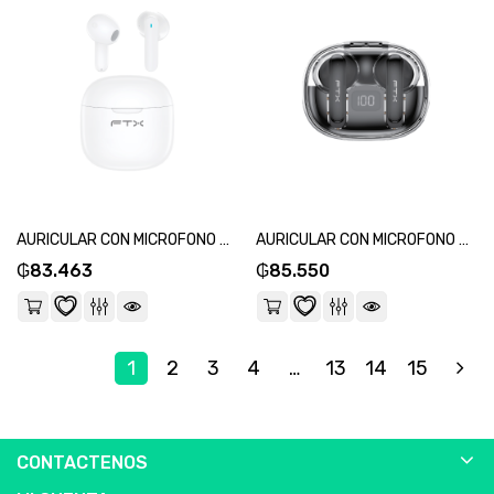
AURICULAR CON MICROFONO FTX E68-WH BT/MIC/ENC/TOUCH/IPX6 BLANCO-SKU:124560
AURICULAR CON MICROFONO FTX E80-BK BT/MIC/ENC/TOUCH/IPX6 NEGRO-SKU:124607
₲
83.463
₲
85.550
1
2
3
4
…
13
14
15
CONTACTENOS