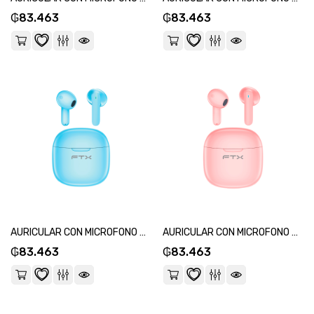
₲
83.463
₲
83.463
AURICULAR CON MICROFONO FTX E68-BL BT/MIC/ENC/TOUCH/IPX6 AZUL-SKU:124577
AURICULAR CON MICROFONO FTX E68-PK BT/MIC/ENC/TOUCH/IPX6 ROSA-SKU:124584
₲
83.463
₲
83.463