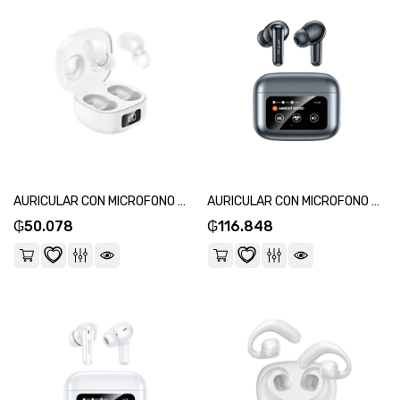
AURICULAR CON MICROFONO FTX E27-WH BT/MIC/IPX4 BLANCO-SKU:124522
AURICULAR CON MICROFONO FTX E56L-GY BT/MIC/ANC/TOUCH/IPX6 GRIS C/PANT LED-SKU:124683
₲
50.078
₲
116.848