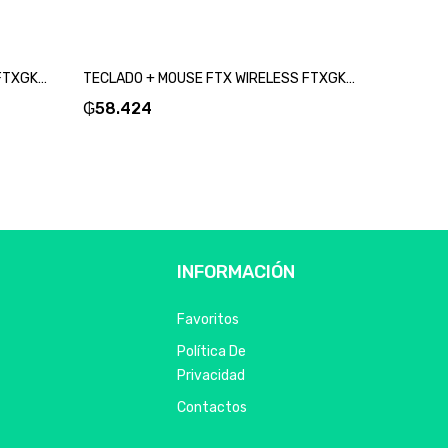
TECLADO + MOUSE FTX WIRELESS FTXGK03 ESP/BLANCO-SKU:99592
TECLADO + MOUSE FTX WIRELESS FTXGK03 ESP/NEGRO-SKU:99615
₲
58.424
₲
58.4
INFORMACIÓN
Favoritos
Política De
Privacidad
Contactos