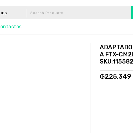
ries
ontactos
ADAPTADOR
A FTX-CM2
SKU:11558
₲
225.349