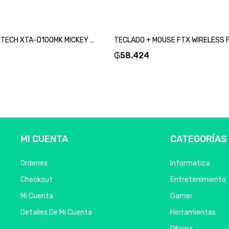
MOUSE PAD XTECH XTA-D100MK MICKEY MOUSE 22X18X0.2CM NEGRO-SKU:94122
₲
58.424
MI CUENTA
CATEGORÍAS
Ordenes
Informatica
Checkout
Entretenimiento
Mi Cuenta
Gamer
Detalles De Mi Cuenta
Herramientas
Oficina