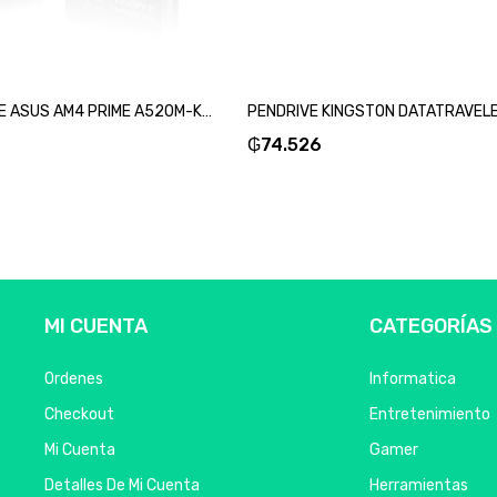
PLACA MADRE ASUS AM4 PRIME A520M-K V/S/R/HDMI/DVI/COM/M2/DDR4/MATX-SKU:87575
₲
74.526
MI CUENTA
CATEGORÍAS
Ordenes
Informatica
Checkout
Entretenimiento
Mi Cuenta
Gamer
Detalles De Mi Cuenta
Herramientas