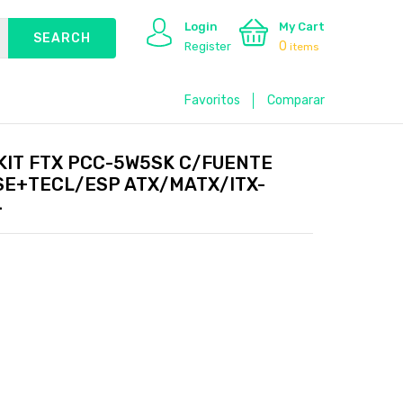
Login
My Cart
0
Register
items
Favoritos
Comparar
KIT FTX PCC-5W5SK C/FUENTE
E+TECL/ESP ATX/MATX/ITX-
4