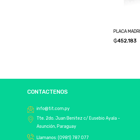
₲
452.183
CONTACTENOS
info@tit.com.py
Tte. 2do. Juan Benitez c/ Eusebio Ayala -
Asunción, Paraguay
Llamanos: (0981) 787 077