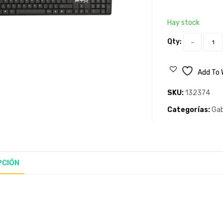
Hay stock
Qty:
Add To 
SKU:
132374
Categorías:
Gab
PCIÓN