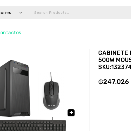
gories
ontactos
GABINETE 
500W MOUS
SKU:13237
₲
247.026
🔍