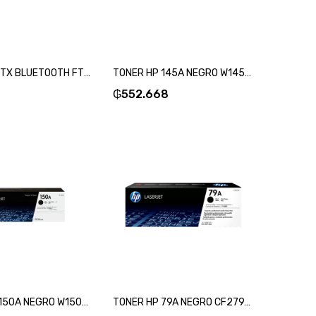
TECLADO FTX BLUETOOTH FTXB1000 ULTRA SLIM ESP/PLATA-SKU:99516
TONER HP 145A NEGRO W1450A-SKU:99479
₲
552.668
TONER HP 150A NEGRO W1500A-SKU:113991
TONER HP 79A NEGRO CF279A M12/MFP M26-SKU:16476