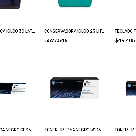
BOLSA TERMICA IGLOO 30 LATAS TOTE MAXCOLD ASCENT AZUL 60455-SKU:105200
CONSERVADORA IGLOO 23 LITROS PICNIC RETRO BK JADE 48537-SKU:101424
₲
527.546
₲
49.405
TONER HP 130A NEGRO CF350A MFP M176/MFP M177-SKU:3537
TONER HP 136A NEGRO W1360A MFP M236-SKU:84390