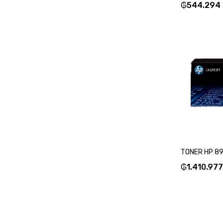
₲
544.294
₲
1.410.977