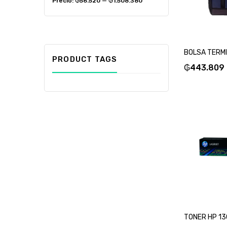
Precio:
₲56.520
—
₲1.508.380
PRODUCT TAGS
₲
443.809