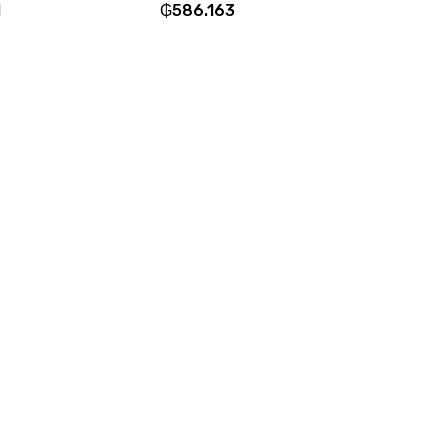
1
₲
586.163