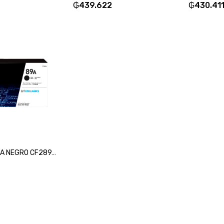
₲
439.622
₲
430.41
TONER HP 89A NEGRO CF289A M507/MFP M528-SKU:95242