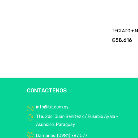
₲
58.616
CONTACTENOS
info@tit.com.py
Tte. 2do. Juan Benitez c/ Eusebio Ayala -
Asunción, Paraguay
Llamanos: (0981) 787 077