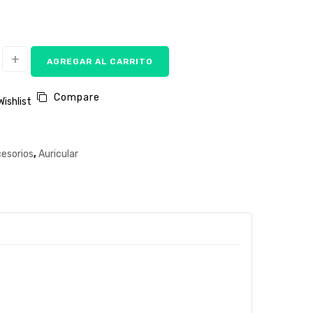
AGREGAR AL CARRITO
Compare
Wishlist
esorios
,
Auricular