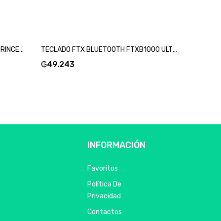
MOUSE XTECH USB XTM-D406PS PRINCESA 1200DPI/3 BOT-SKU:103121
TECLADO FTX BLUETOOTH FTXB1000 ULTRA SLIM ESP/PLATA-SKU:99516
₲
49.243
₲
58.4
INFORMACIÓN
Favoritos
Política De
Privacidad
Contactos