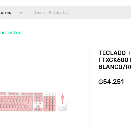
gories
ontactos
TECLADO +
FTXGK600
BLANCO/R
₲
54.251