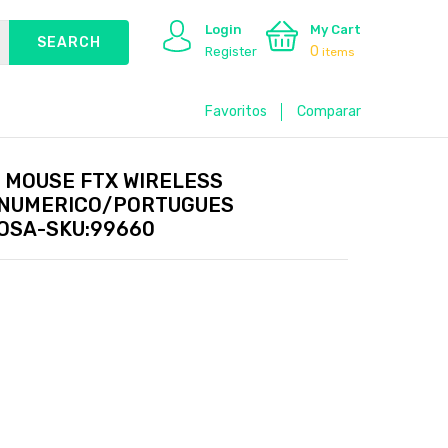
Login
My Cart
0
Register
items
Favoritos
Comparar
 MOUSE FTX WIRELESS
 NUMERICO/PORTUGUES
OSA-SKU:99660