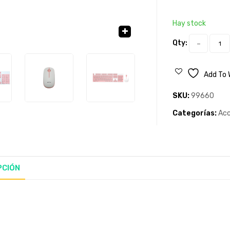
Hay stock
Qty:
🔍
Add To 
SKU:
99660
Categorías:
Acc
PCIÓN