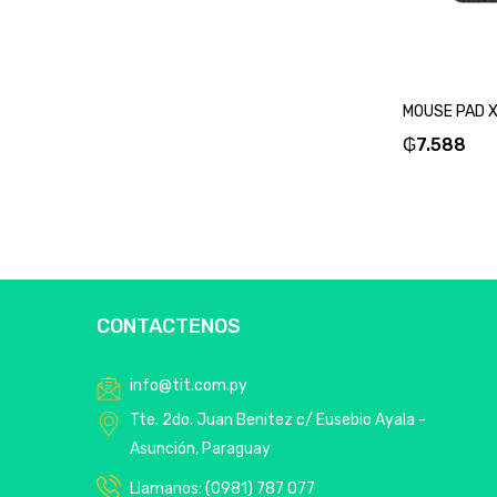
₲
7.588
CONTACTENOS
info@tit.com.py
Tte. 2do. Juan Benitez c/ Eusebio Ayala -
Asunción, Paraguay
Llamanos: (0981) 787 077