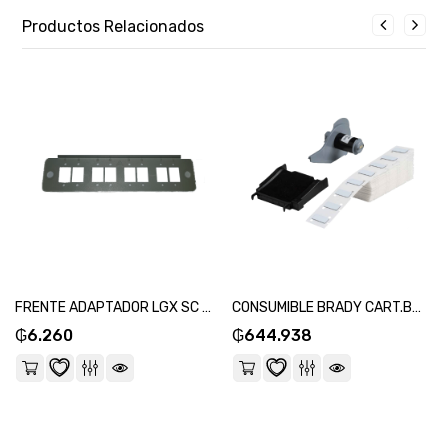
Productos Relacionados
FRENTE ADAPTADOR LGX SC SIMPLEX ADECOMM-SKU:27755
CONSUMIBLE BRADY CART.BMP 71-(115056) POLYEST-12,70 MM X 26,95 MM-200U-SKU:28752
₲
6.260
₲
644.938