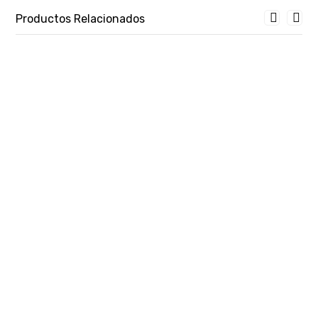
Productos Relacionados
CONSUMIBLE BRADY CART.BMP 71-(115043) POLYEST-38,10 MM X 30,48 MM-100U-SKU:28745
CUBIERTA BRADY DE BATERIA BMP21 139547-SKU:26451
₲
586.163
₲
83.738
COMPARE
COMPARE