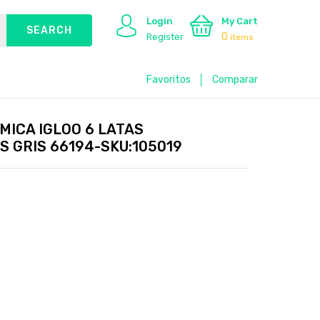
Login
My Cart
0
Register
items
Favoritos
Comparar
MICA IGLOO 6 LATAS
S GRIS 66194-SKU:105019