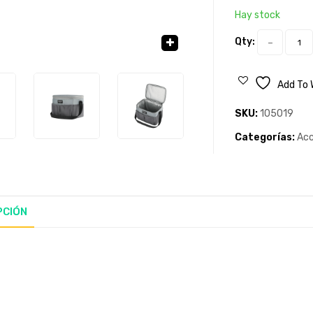
Hay stock
Qty:
🔍
Add To 
SKU:
105019
Categorías:
Acc
PCIÓN