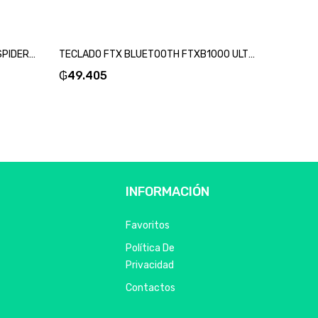
MOUSE XTECH USB XTM-M520SM SPIDERMAN 2400DPI/3D/7 BOT/NEGRO-SKU:94108
TECLADO FTX BLUETOOTH FTXB1000 ULTRA SLIM POR/PLATA-SKU:99523
₲
49.405
₲
58.61
INFORMACIÓN
Favoritos
Política De
Privacidad
Contactos