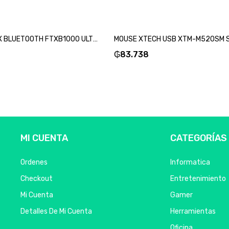
TECLADO FTX BLUETOOTH FTXB1000 ULTRA SLIM POR/ROSA-SKU:99547
₲
83.738
MI CUENTA
CATEGORÍAS
Ordenes
Informatica
Checkout
Entretenimiento
Mi Cuenta
Gamer
Detalles De Mi Cuenta
Herramientas
Oficina