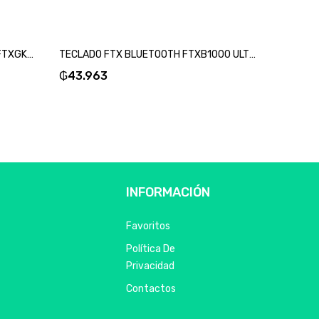
TECLADO + MOUSE FTX WIRELESS FTXGK03 POR/BLANCO-SKU:99608
TECLADO FTX BLUETOOTH FTXB1000 ULTRA SLIM ESP/ROSA-SKU:99530
₲
43.963
₲
49.4
INFORMACIÓN
Favoritos
Política De
Privacidad
Contactos