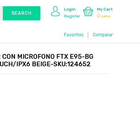
Login
My Cart
0
Register
items
Favoritos
Comparar
 CON MICROFONO FTX E95-BG
UCH/IPX6 BEIGE-SKU:124652