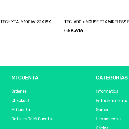
MOUSE PAD XTECH XTA-M100AV 22X18X0.2CM AVENGERS-SKU:94146
₲
58.616
MI CUENTA
CATEGORÍAS
Ordenes
Informatica
Checkout
Entretenimiento
Mi Cuenta
Gamer
Detalles De Mi Cuenta
Herramientas
Oficina