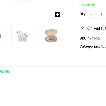
Hay stock
Qty:
🔍
Add To 
SKU:
124652
Categorías:
Acc
PCIÓN