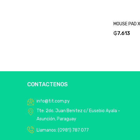
₲
7.613
CONTACTENOS
info@tit.com.py
Tte. 2do. Juan Benitez c/ Eusebio Ayala -
Asunción, Paraguay
Llamanos: (0981) 787 077