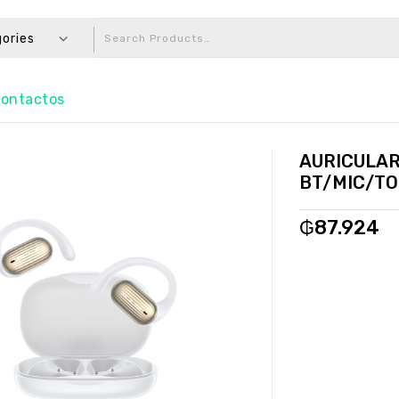
gories
ontactos
AURICULAR
BT/MIC/TO
₲
87.924