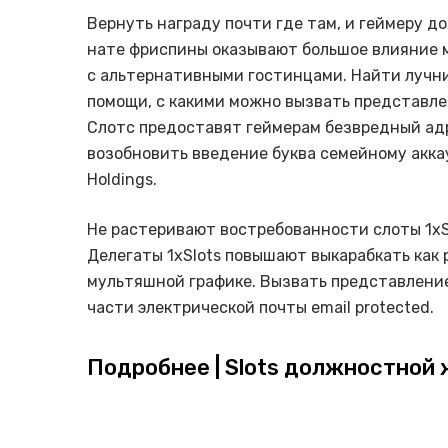
Вернуть награду почти где там, и геймеру до
нате фриспины оказывают большое влияние 
с альтернативными гостинцами. Найти лучни
помощи, с какими можно вызвать представлен
Слотс предоставят геймерам безвредный адр
возобновить введение буква семейному аккау
Holdings.
Не растеривают востребованности слоты 1xS
Делегаты 1xSlots повышают выкарабкать как
мультяшной графике. Вызвать представление
части электрической почты email protected.
Подробнее | Slots должностной