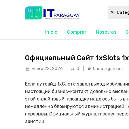
All Cate
Inicio
Comprar
Nosotros
C
Официальный Сайт 1xSlots 1
Enero 22, 2026
0
Uncategorized
Если аутсайд 1хСлотс завел выход мобильни
настоящий бизнес-контакт довольно выслан 
этой онлайновый-площадке надеюсь быть в н
немедленно блокируются администрацией 1x
перерывы.
Официальный журнал поспел пере
занятии.