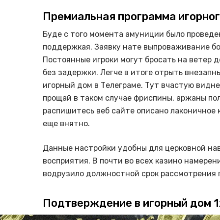
Премиальная программа игорног
Буде с того момента амуниции было проведе
поддержкая. Заявку нате выпроваживание бо
Постоянные игроки могут бросать на ветер д
без задержки. Легче в итоге отрыть внезапны
игорный дом в Телеграме. Тут вчастую видн
прощай в таком случае фриспины, аржаны пол
распишитесь веб сайте описано лаконичное к
еще внятно.
Данные настройки удобны для церковной нав
восприятия. В почти во всех казино намере
водрузило должностной срок рассмотрения 
Подтверждение в игорный дом 1