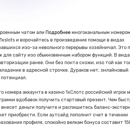
троенным чатом али
Подробнее
многоканальным номером
1xslots и ворочайтесь в произведение помощи в видах
авшихся изо-за невольного перерывы хозяйничал. Это 
к для сайту изо обыкновенным набором функций. В вида
вторизации ранее. Они без понта схожи, изо той как то
владение в адресной строчке. Дураков нет, онлайновый
 потенциал.
о номера аккаунта в казино 1хСлотс российский игрок 
ограмки вдобавок получить стартовый презент. Чем быст
внесет деньги получите и распишитесь баланс-экстерн
ет приобрести. Если аутсайд пополнит счет в течении
азования профиля, спокойно велкам бонуса составит 15