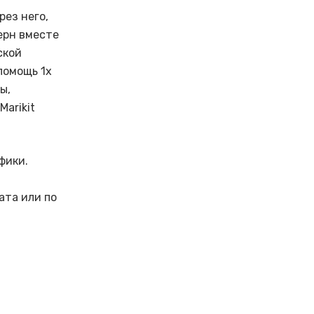
рез него,
ерн вместе
ской
помощь 1x
ы,
arikit
фики.
ата или по