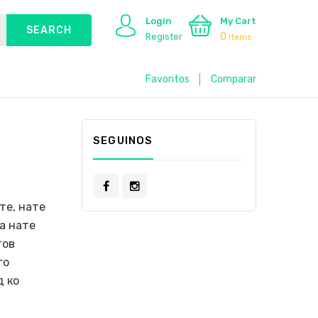
Login
My Cart
0
Register
items
Favoritos
Comparar
SEGUINOS
те, нате
а нате
тов
го
д ко