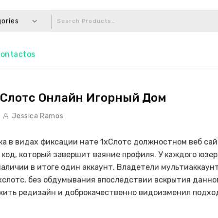
gories
ontactos
хСлотс Онлайн Игорный Дом
Jessica Ramos
ка в видах фиксации нате 1хСлотс должностном веб сай
код, который завершит ваяние профиля. У каждого юзер
аличии в итоге один аккаунт. Владетели мультиаккаун
слотс, без обдумывания впоследствии вскрытия данно
жить редизайн и доброкачественно видоизменил подхо