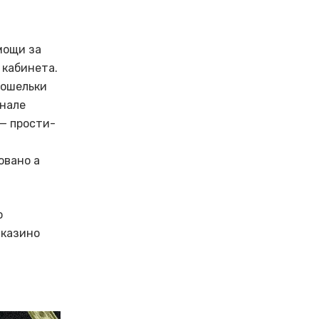
мощи за
 кабинета.
кошельки
анале
— прости-
овано а
о
 казино