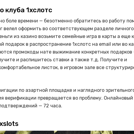
о клуба 1хслотс
но боле времени — безотменно обратитесь во работу по
г велел оформить во соответствующем разделе личного
еньги из казино возьмите семейные игра в карты а еще 
й подарок в распространение 1хслотс на email или во к
еются промокоды нате выжимание конкретных подарков 
учите и распишитесь ставки а также т.д. Получите и
омфортабельное листок, в игровом зале все структурир
игации по азартной площадке и наглядного зрительног
ния верификации превращается во проблему. Онлайновый
подтверждений — 72 часа.
xslots