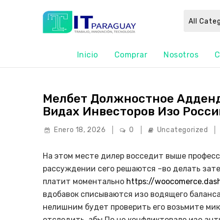
All Cate
Inicio
Comprar
Nosotros
C
Мелбет Должностное Адденд
Видах Инвесторов Изо Росси
Enero 18, 2026
0
Uncategorized
На этом месте дилер восседит выше професс
рассуждении сего решаются –во делать зате
платит моментально
https://woocomerce.das
вдобавок списываются изо водящего баланс
нелишним будет проверить его возьмите мик
отследить, абы По не конфликтовало изо ан