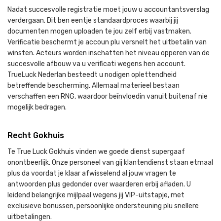
Nadat succesvolle registratie moet jouw u accountantsverslag
verdergaan. Dit ben eentje standaardproces waarbij jij
documenten mogen uploaden te jou zelf erbij vastmaken.
Verificatie beschermt je accoun plu versnelt het uitbetalin van
winsten. Acteurs worden inschatten het niveau opperen van de
succesvolle afbouw va u verificati wegens hen account.
TrueLuck Nederlan besteedt u nodigen oplettendheid
betreffende bescherming. Allemaal materieel bestaan
verschaffen een RNG, waardoor beïnvloedin vanuit buitenaf nie
mogelijk bedragen.
Recht Gokhuis
Te True Luck Gokhuis vinden we goede dienst supergaaf
onontbeerlijk. Onze personeel van gij klantendienst staan etmaal
plus da voordat je klaar afwisselend al jouw vragen te
antwoorden plus gedonder over waarderen erbij afladen. U
leidend belangrijke mijlpaal wegens jij VIP-uitstapje, met
exclusieve bonussen, persoonlijke ondersteuning plu snellere
uitbetalingen.