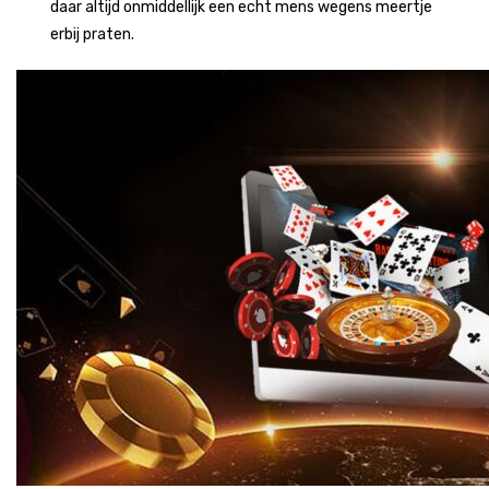
daar altijd onmiddellijk een echt mens wegens meertje
erbij praten.