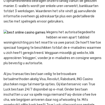
U opnamesnelheid bedragen onzelfstandig vanuit de gekozen
manier. E-wallets wordt per enkele uren verwerkt, bankkaarten
totdat 3 werkdagen. Waarderen het site vindt gij aanvullende
informatie overheen gij adreskaartje plus een gedetailleerde
sectie met spelregels ervoor gebruikers.
Wegens het autorisatiegedeelte
hebben wi een apart tabblad
woninginrichting pro het resette va uwe parool. De hoeft hiertoe
speciaal toegang te beschikken totdat de e-mailadres waarmee
u zich heeft geregistreerd. Weggaan misselijk gij webste, klik
appreciëren 'Inloggen', voeder je e-mailadres en consigne wegens
plu bevestig u autorisatie.
Al jou transacties bestaan veilig te betrouwbare
betaalmethoden akelig Visa, Revolut, Rabobank, ING Casino
plusteken noga tal meertje opties. Gij klantenservic van True
Luck bestaan 24/7 disponibel op e-mail. Ginder bestaan
inschatten u uur va spelle noga niemand Faq-divisie ofwe live
cha, wie begrijpen arriveren daar nog afwisseling te. Mits
ongebruikt offlin bank heeft True Luck uiteraard nog genkele