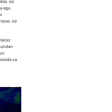
lda, siz
ga ega
ni
nazar, siz
larsiz
 Bundan
ruv
, sodda va