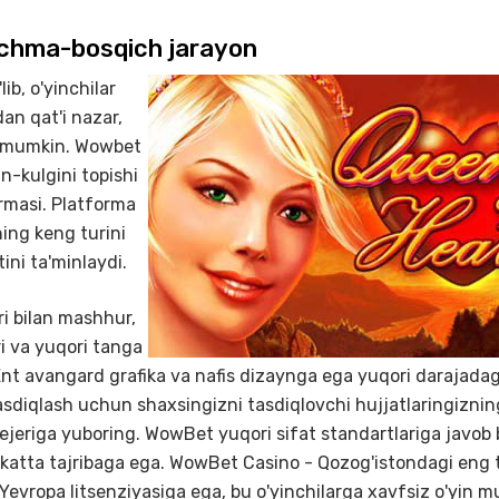
ichma-bosqich jarayon
ib, o'yinchilar
dan qat'i nazar,
i mumkin. Wowbet
n-kulgini topishi
ormasi. Platforma
ning keng turini
tini ta'minlaydi.
i bilan mashhur,
i va yuqori tanga
Ent avangard grafika va nafis dizaynga ega yuqori darajadag
tasdiqlash uchun shaxsingizni tasdiqlovchi hujjatlaringiznin
ejeriga yuboring. WowBet yuqori sifat standartlariga javob
a katta tajribaga ega. WowBet Casino - Qozog'istondagi eng
evropa litsenziyasiga ega, bu o'yinchilarga xavfsiz o'yin mu