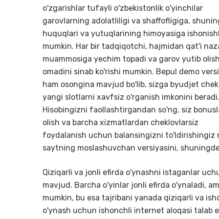
o'zgarishlar tufayli o'zbekistonlik o'yinchilar
garovlarning adolatliligi va shaffofligiga, shuni
huquqlari va yutuqlarining himoyasiga ishonishl
mumkin. Har bir tadqiqotchi, hajmidan qat'i naza
muammosiga yechim topadi va garov yutib olis
omadini sinab ko'rishi mumkin. Bepul demo versi
ham osongina mavjud bo'lib, sizga byudjet chekl
yangi slotlarni xavfsiz o'rganish imkonini beradi
Hisobingizni faollashtirgandan so'ng, siz bonusl
olish va barcha xizmatlardan cheklovlarsiz
foydalanish uchun balansingizni to'ldirishingiz
saytning moslashuvchan versiyasini, shuningdek
Qiziqarli va jonli efirda o'ynashni istaganlar uch
mavjud. Barcha o'yinlar jonli efirda o'ynaladi, a
mumkin, bu esa tajribani yanada qiziqarli va ishon
o'ynash uchun ishonchli internet aloqasi talab et