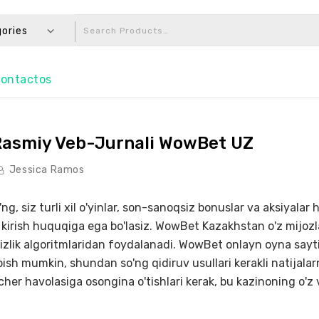
gories
ontactos
Rasmiy Veb-Jurnali WowBet UZ
Jessica Ramos
g, siz turli xil o'yinlar, son-sanoqsiz bonuslar va aksiyalar
irish huquqiga ega bo'lasiz. WowBet Kazakhstan o'z mijozl
sizlik algoritmlaridan foydalanadi.
WowBet onlayn oyna sayti
ish mumkin, shundan so'ng qidiruv usullari kerakli natijalarn
her havolasiga osongina o'tishlari kerak, bu kazinoning o'z 