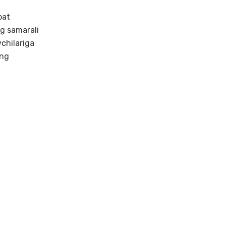
oat
ng samarali
vchilariga
eng