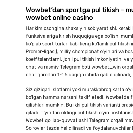
Wowbet’dan sportga pul tikish – mux
wowbet online casino
Har kim osongina shaxsiy hisob yaratishi, kerakli
funksiyalariga kirish huquqiga ega bo'lishi mumk
ko'plab sport turlari kabi keng ko'lamli pul tikish
Premer-ligasi), milliy chempionat o'yinlari va b
koeffitsientlarni, jonli pul tikish imkoniyatini v
chat va rasmiy Telegram boti wowbet_win orqali
chat qarorlari 1-1,5 daqiqa ichida qabul qilinadi
Siz qiziqarli slotlarni yoki murakkabroq karta o'
bo'lgan hamma narsani taklif etadi. Wowbetda foy
qilishlari mumkin. Bu ikki pul tikish varianti ora
qiladi. O'yindan oldingi pul tikish o'yin boshlani
Wowbet qo'llab-quvvatlashi Telegram orqali mavju
So'rovlar tezda hal qilinadi va foydalanuvchila