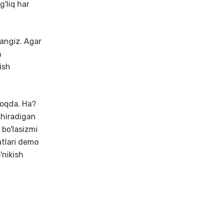
'liq har
sangiz. Agar
n
ish
moqda. Ha?
shiradigan
 bo'lasizmi
atlari demo
'nikish