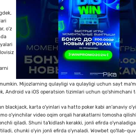
ngdek,
ari
r, o'z
hda
yalari
ovisiz
.
arni
 mumkin. Mijozlarning qulayligi va qulayligi uchun sayt ma'm
, Android va iOS operatsion tizimlari uchun qo'shimchani t
un blackjack, karta o'yinlari va hatto poker kabi an'anaviy o'y
mmo o'yinchilar video oqim orqali harakatlarni tomosha qilishl
chli qiladi. Shuni ta'kidlash kerakki, jonli efirda o'ynaladiga
iladi, chunki o'yin jonli efirda o'ynaladi. Wowbet qo'llab-qu