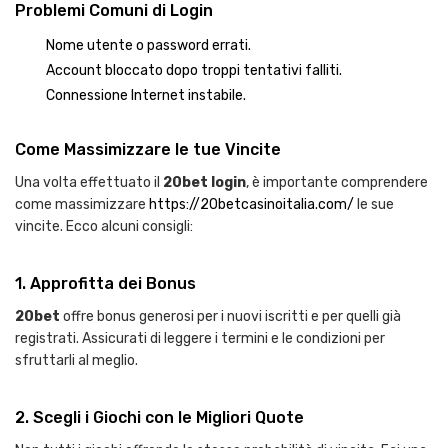
Problemi Comuni di Login
Nome utente o password errati.
Account bloccato dopo troppi tentativi falliti.
Connessione Internet instabile.
Come Massimizzare le tue Vincite
Una volta effettuato il
20bet login
, è importante comprendere
come massimizzare
https://20betcasinoitalia.com/
le sue
vincite. Ecco alcuni consigli:
1. Approfitta dei Bonus
20bet
offre bonus generosi per i nuovi iscritti e per quelli già
registrati. Assicurati di leggere i termini e le condizioni per
sfruttarli al meglio.
2. Scegli i Giochi con le Migliori Quote