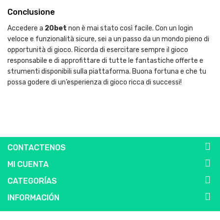
Conclusione
Accedere a
20bet
non è mai stato così facile. Con un login
veloce e funzionalità sicure, sei a un passo da un mondo pieno di
opportunità di gioco. Ricorda di esercitare sempre il gioco
responsabile e di approfittare di tutte le fantastiche offerte e
strumenti disponibili sulla piattaforma. Buona fortuna e che tu
possa godere di un’esperienza di gioco ricca di successi!
CONTACTENOS
MI CUENTA
CATEGORÍAS
INFORMACIÓN