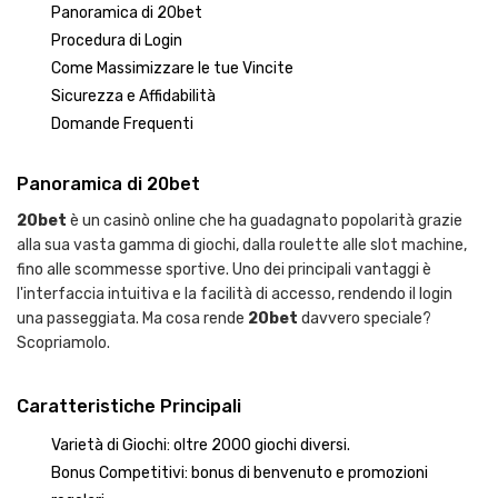
Panoramica di 20bet
Procedura di Login
Come Massimizzare le tue Vincite
Sicurezza e Affidabilità
Domande Frequenti
Panoramica di 20bet
20bet
è un casinò online che ha guadagnato popolarità grazie
alla sua vasta gamma di giochi, dalla roulette alle slot machine,
fino alle scommesse sportive. Uno dei principali vantaggi è
l'interfaccia intuitiva e la facilità di accesso, rendendo il login
una passeggiata. Ma cosa rende
20bet
davvero speciale?
Scopriamolo.
Caratteristiche Principali
Varietà di Giochi: oltre 2000 giochi diversi.
Bonus Competitivi: bonus di benvenuto e promozioni