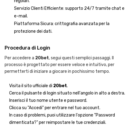
regolari.
Servizio Clienti Efficiente: supporto 24/7 tramite chat e
e-mail.
Piattaforma Sicura: crittografia avanzata per la
protezione dei dati.
Procedura di Login
Per accedere a
20bet
, segui questi semplici passaggi. Il
processo è progettato per essere veloce e intuitivo, per
permetterti di iniziare a giocare in pochissimo tempo.
Visita il sito ufficiale di
20bet
.
Cerca il pulsante di login situato nell'angolo in alto a destra.
Inserisci il tuo nome utente e password.
Clicca su "Accedi" per entrare nel tuo account.
In caso di problemi, puoi utilizzare l'opzione "Password
dimenticata?" per reimpostare le tue credenziali.