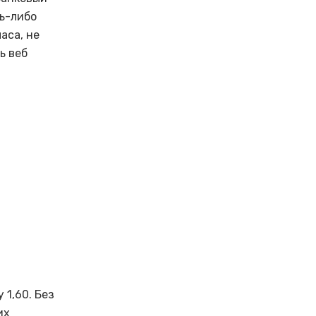
ь-либо
аса, не
ь веб
1,60. Без
их