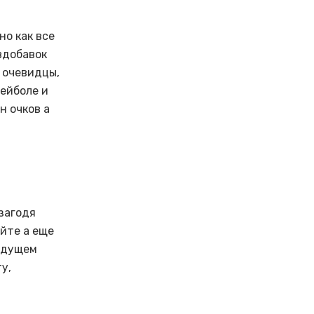
но как все
вдобавок
я очевидцы,
лейболе и
н очков а
загодя
йте а еще
едущем
у,