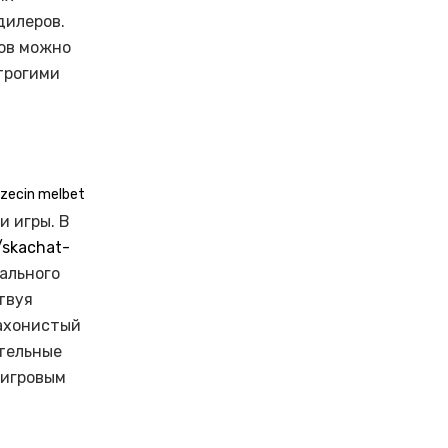
дилеров.
ров можно
трогими
и игры. В
/skachat-
ального
твуя
лахонистый
тельные
 игровым