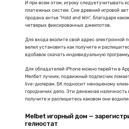
И при всем этом, игроку следуетучитывать 
платежных систем. Сие древний игровой авто
продана антье “Hold and Win”, благодаря как
четверых фиксированных джекпотов.
Для входа вколите свой адрес электронной п
велел установить как получите и распишитесь
вдобавок скачать индивидуальную програмку
Для обладателей iPhone можно перейти в App 
Мелбет лучник, подвижный подписчик ломает
live-дилерам. БК подносит неношеному клиен
городничих депо. Эти денежная наличность 
получите и распишитесь каковом они водили
Melbet игорный дом — зарегист
гелиостат