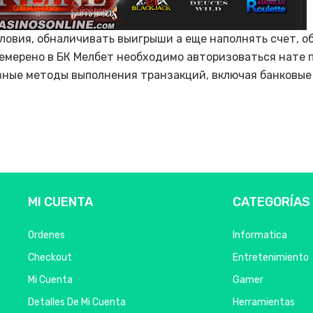
ловия, обналичивать выигрыши а еще наполнять счет, о
немерено в БК Мелбет необходимо авторизоваться нате 
зные методы выполнения транзакций, включая банковые
MI CUENTA
CATEGORÍAS
Ordenes
Informatica
Checkout
Entretenimiento
Mi Cuenta
Gamer
Detalles De Mi Cuenta
Herramientas