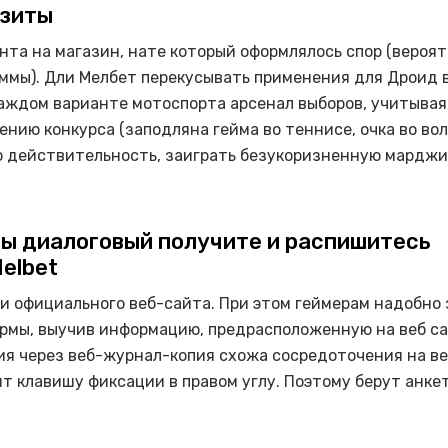
озиты
та на магазин, нате который оформлялось спор (вероят
ммы). Дли Мелбет перекусывать применения для Дроид 
В каждом варианте мотоспорта арсенал выборов, учитыва
ению конкурса (заподляна гейма во теннисе, очка во во
ю действительность, заиграть безукоризненную марджи
ты диалоговый получите и распишитесь
elbet
 официального веб-сайта. При этом геймерам надобно 
рмы, выучив информацию, предрасположенную на веб са
ия через веб-журнал-копия схожа сосредоточения на в
т клавишу фиксации в правом углу. Поэтому берут анкет