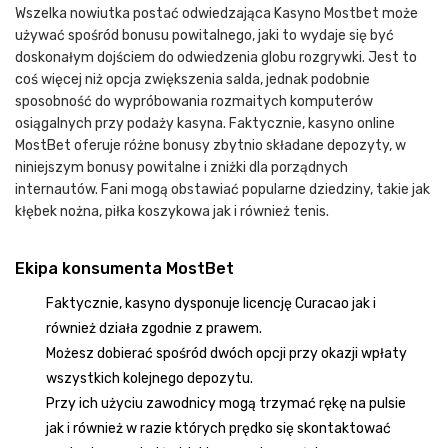
Wszelka nowiutka postać odwiedzająca Kasyno Mostbet może
używać spośród bonusu powitalnego, jaki to wydaje się być
doskonałym dojściem do odwiedzenia globu rozgrywki. Jest to
coś więcej niż opcja zwiększenia salda, jednak podobnie
sposobność do wypróbowania rozmaitych komputerów
osiągalnych przy podaży kasyna. Faktycznie, kasyno online
MostBet oferuje różne bonusy zbytnio składane depozyty, w
niniejszym bonusy powitalne i zniżki dla porządnych
internautów. Fani mogą obstawiać popularne dziedziny, takie jak
kłębek nożna, piłka koszykowa jak i również tenis.
Ekipa konsumenta MostBet
Faktycznie, kasyno dysponuje licencję Curacao jak i
również działa zgodnie z prawem.
Możesz dobierać spośród dwóch opcji przy okazji wpłaty
wszystkich kolejnego depozytu.
Przy ich użyciu zawodnicy mogą trzymać rękę na pulsie
jak i również w razie których prędko się skontaktować