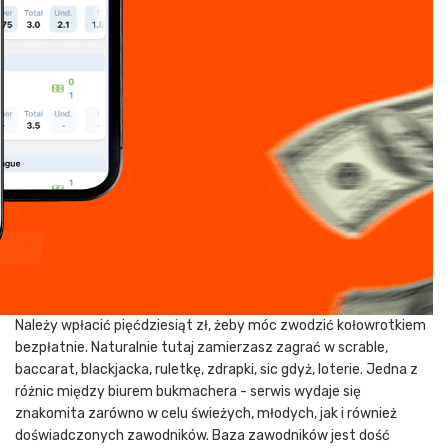
Należy wpłacić pięćdziesiąt zł, żeby móc zwodzić kołowrotkiem
bezpłatnie. Naturalnie tutaj zamierzasz zagrać w scrable,
baccarat, blackjacka, ruletkę, zdrapki, sic gdyż, loterie. Jedna z
różnic między biurem bukmachera - serwis wydaje się
znakomita zarówno w celu świeżych, młodych, jak i również
doświadczonych zawodników. Baza zawodników jest dość