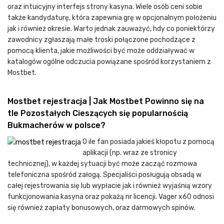
oraz intuicyjny interfejs strony kasyna. Wiele osób ceni sobie
także kandydaturę, która zapewnia grę w opcjonalnym położeniu
jak i również okresie. Warto jednak zauważyć, hdy co poniektórzy
zawodnicy zgłaszają małe troski połączone pochodzące z
pomocą klienta, jakie możliwości być może oddziaływać w
katalogów ogólne odczucia powiązane spośród korzystaniem z
Mostbet.
Mostbet rejestracja | Jak Mostbet Powinno się na
tle Pozostałych Cieszących się popularnością
Bukmacherów w polsce?
O ile fan posiada jakieś kłopotu z pomocą
aplikacji (np. wraz ze stronicy
technicznej), w każdej sytuacji być może zacząć rozmowa
telefoniczna spośród załogą. Specjaliści posługują obsadą w
całej rejestrowania się lub wypłacie jak i również wyjaśnią wzory
funkcjonowania kasyna oraz pokażą nr licencji. Vager x60 odnosi
się również zapłaty bonusowych, oraz darmowych spinów.