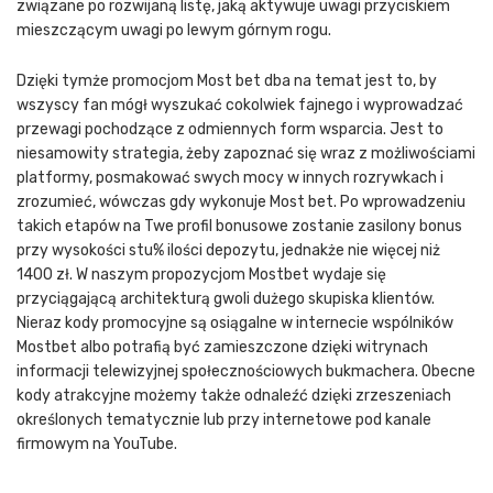
związane po rozwijaną listę, jaką aktywuje uwagi przyciskiem
mieszczącym uwagi po lewym górnym rogu.
Dzięki tymże promocjom Most bet dba na temat jest to, by
wszyscy fan mógł wyszukać cokolwiek fajnego i wyprowadzać
przewagi pochodzące z odmiennych form wsparcia. Jest to
niesamowity strategia, żeby zapoznać się wraz z możliwościami
platformy, posmakować swych mocy w innych rozrywkach i
zrozumieć, wówczas gdy wykonuje Most bet. Po wprowadzeniu
takich etapów na Twe profil bonusowe zostanie zasilony bonus
przy wysokości stu% ilości depozytu, jednakże nie więcej niż
1400 zł. W naszym propozycjom Mostbet wydaje się
przyciągającą architekturą gwoli dużego skupiska klientów.
Nieraz kody promocyjne są osiągalne w internecie wspólników
Mostbet albo potrafią być zamieszczone dzięki witrynach
informacji telewizyjnej społecznościowych bukmachera. Obecne
kody atrakcyjne możemy także odnaleźć dzięki zrzeszeniach
określonych tematycznie lub przy internetowe pod kanale
firmowym na YouTube.