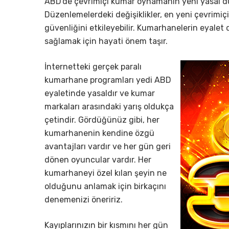
ABD'de çevrimiçi kumar oynamanın yeni yasal düz
Düzenlemelerdeki değişiklikler, en yeni çevrimi
güvenliğini etkileyebilir. Kumarhanelerin eyale
sağlamak için hayati önem taşır.
İnternetteki gerçek paralı
kumarhane programları yedi ABD
eyaletinde yasaldır ve kumar
markaları arasındaki yarış oldukça
çetindir. Gördüğünüz gibi, her
kumarhanenin kendine özgü
avantajları vardır ve her gün geri
dönen oyuncular vardır. Her
kumarhaneyi özel kılan şeyin ne
olduğunu anlamak için birkaçını
denemenizi öneririz.
Kayıplarınızın bir kısmını her gün