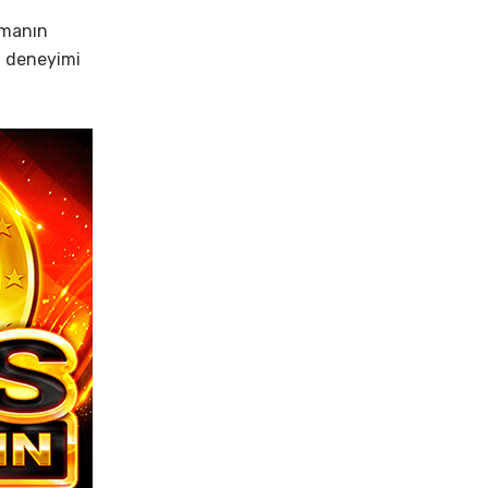
amanın
n deneyimi