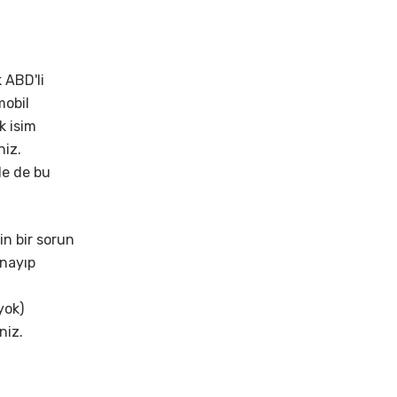
 ABD'li
mobil
k isim
niz.
le de bu
in bir sorun
ynayıp
yok)
niz.