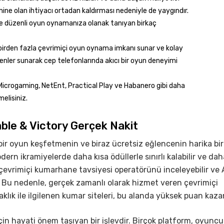
ne olan ihtiyacı ortadan kaldırması nedeniyle de yaygındır.
ne düzenli oyun oynamanıza olanak tanıyan birkaç
, birden fazla çevrimiçi oyun oynama imkanı sunar ve kolay
enler sunarak cep telefonlarında akıcı bir oyun deneyimi
, Microgaming, NetEnt, Practical Play ve Habanero gibi daha
melisiniz.
mble & Victory Gerçek Nakit
ir oyun keşfetmenin ve biraz ücretsiz eğlencenin harika bir
dern ikramiyelerde daha kısa ödüllerle sınırlı kalabilir ve da
ok çevrimiçi kumarhane tavsiyesi operatörünü inceleyebilir ve
iz. Bu nedenle, gerçek zamanlı olarak hizmet veren çevrimiçi
klık ile ilgilenen kumar siteleri, bu alanda yüksek puan kaza
çin hayati önem taşıyan bir işlevdir. Birçok platform, oyuncu