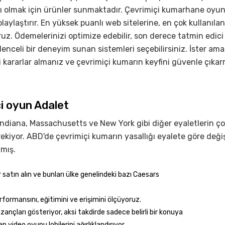
 olmak için ürünler sunmaktadır. Çevrimiçi kumarhane oyun
laylaştırır. En yüksek puanlı web sitelerine, en çok kullanılan
uz. Ödemelerinizi optimize edebilir, son derece tatmin edici
nceli bir deneyim sunan sistemleri seçebilirsiniz. İster ama
i kararlar almanız ve çevrimiçi kumarın keyfini güvenle çıkar
i oyun Adalet
s, Indiana, Massachusetts ve New York gibi diğer eyaletlerin 
yor. ABD'de çevrimiçi kumarın yasallığı eyalete göre değiş
amış.
 satın alın ve bunları ülke genelindeki bazı Caesars
formansını, eğitimini ve erişimini ölçüyoruz.
zançları gösteriyor, aksi takdirde sadece belirli bir konuya
video oyunu lobilerini ağırlıklandırıyor.