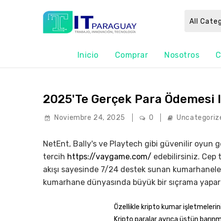
All Cate
Inicio
Comprar
Nosotros
C
2025'te Gerçek Para Ödemesi Iç
Noviembre 24, 2025
0
Uncategoriz
NetEnt, Bally's ve Playtech gibi güvenilir oyun g
tercih
https://vaygame.com/
edebilirsiniz. Cep 
akışı sayesinde 7/24 destek sunan kumarhaneler
kumarhane dünyasında büyük bir sıçrama yaparak 
Özellikle kripto kumar işletmelerin
Kripto paralar ayrıca üstün barınm