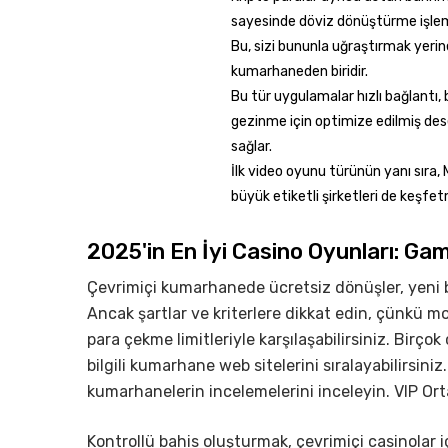
sayesinde döviz dönüştürme işlemi
Bu, sizi bununla uğraştırmak yeri
kumarhaneden biridir.
Bu tür uygulamalar hızlı bağlantı
gezinme için optimize edilmiş des
sağlar.
İlk video oyunu türünün yanı sıra
büyük etiketli şirketleri de keşfet
2025'in En İyi Casino Oyunları: Ga
Çevrimiçi kumarhanede ücretsiz dönüşler, yeni b
Ancak şartlar ve kriterlere dikkat edin, çünkü mo
para çekme limitleriyle karşılaşabilirsiniz. Birç
bilgili kumarhane web sitelerini sıralayabilirsin
kumarhanelerin incelemelerini inceleyin. VIP Orta
Kontrollü bahis oluşturmak, çevrimiçi casinolar i