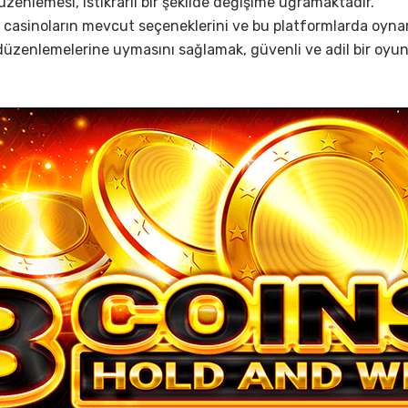
enlemesi, istikrarlı bir şekilde değişime uğramaktadır.
çi casinoların mevcut seçeneklerini ve bu platformlarda oyn
t düzenlemelerine uymasını sağlamak, güvenli ve adil bir oyu