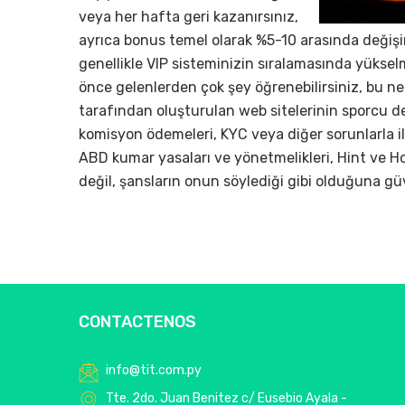
veya her hafta geri kazanırsınız,
ayrıca bonus temel olarak %5-10 arasında değişi
genellikle VIP sisteminizin sıralamasında yükselm
önce gelenlerden çok şey öğrenebilirsiniz, bu ne
tarafından oluşturulan web sitelerinin sporcu 
komisyon ödemeleri, KYC veya diğer sorunlarla ilgi
ABD kumar yasaları ve yönetmelikleri, Hint ve H
değil, şansların onun söylediği gibi olduğuna güv
CONTACTENOS
info@tit.com.py
Tte. 2do. Juan Benitez c/ Eusebio Ayala -