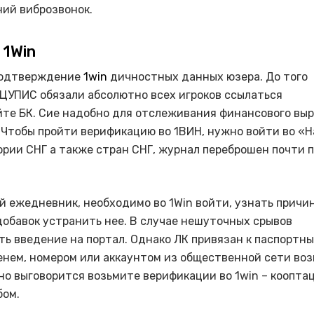
ий виброзвонок.
 1Win
 подтверждение
1win
дичностных данных юзера. До того
ЦУПИС обязали абсолютно всех игроков ссылаться
йте БК. Сие надобно для отслеживания финансового вы
. Чтобы пройти верификацию во 1ВИН, нужно войти во «
ории СНГ а также стран СНГ, журнал переброшен почти 
й ежедневник, необходимо во 1Win войти, узнать причин
добавок устранить нее. В случае нешуточных срывов
ь введение на портал. Однако ЛК привязан к паспортн
нем, номером или аккаунтом из общественной сети воз
но выговорится возьмите верификации во 1win – коопта
бом.