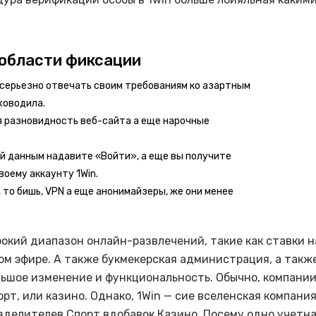
 области фиксации
серьезно отвечать своим требованиям ко азартным
ховодила.
я разновидность веб-сайта а еще нарочные
й данным надавите «Войти», а еще вы получите
оему аккаунту 1Win.
 то бишь, VPN а еще анонимайзеры, же они менее
окий диапазон онлайн-развлечений, такие как ставки н
ом эфире. А также букмекерская администрация, а такж
ьшое изменение и функциональность. Обычно, компани
т, или казино. Однако, 1Win — сие вселенская компания,
азделителев Спорт вдобавок Казино. Посему одно учетна