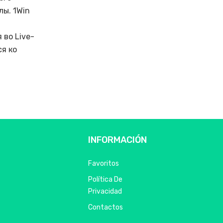
ы. 1Win
во Live-
я ко
INFORMACIÓN
Favoritos
Política De
Privacidad
Contactos