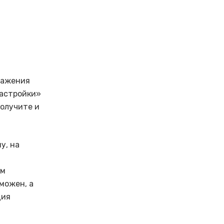
ражения
Настройки»
получите и
у, на
ым
можен, а
ция