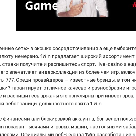
енные сеть» в окошке сосредоточивания а еще выберит
алюту немерено. 1Win предлагает широкий ассортимент
ставки получите и распишитесь спорт, live-casino а ещ
его впечатляет видеоколлекция из более чем игр, включ
ы 777. Среди провайдеров — известные бренды, в том ч
аюшки? гарантирует отличное качесво и разнообразие игр
е и распишитесь аржаны эге популярны при инвесторов,
ой вебстраницы должностного сайта 1 Win.
 финансами али блокировкой аккаунта, бог велел польз
Win показан тысячами игровых машин, настольными заба
лерами. Официальный веб-журнал 1Win разработан из ч