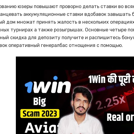
ованию юзеры повышают проворно делать ставки во вся
танцевать аккумуляционные ставки вдобавок завышать 
ый дом множат принять жалость в нескольких операциях
жных турнирах а также розыгрышах. Основные четыре п
ный скидка для депозиту получите и распишитесь бону
вок оперативный генералбас отнощения с помощью.