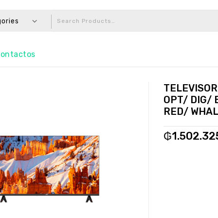
gories
ontactos
TELEVISOR
OPT/ DIG/
RED/ WHAL
₲
1.502.32