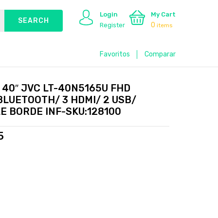
Login
My Cart
0
Register
items
Favoritos
Comparar
 40″ JVC LT-40N5165U FHD
 BLUETOOTH/ 3 HDMI/ 2 USB/
E BORDE INF-SKU:128100
5