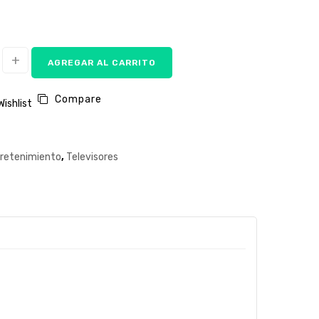
AGREGAR AL CARRITO
Compare
Wishlist
retenimiento
,
Televisores