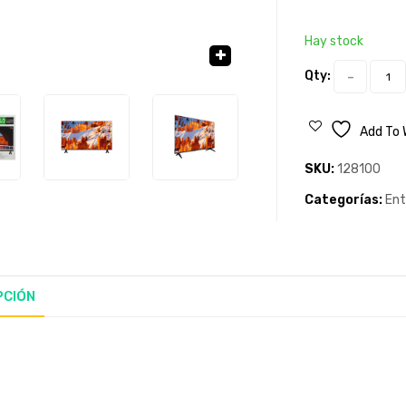
Hay stock
Qty:
🔍
Add To 
SKU:
128100
Categorías:
Ent
PCIÓN