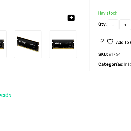
Hay stock
Qty:
🔍
Add To 
SKU:
81764
Categorías:
Inf
PCIÓN