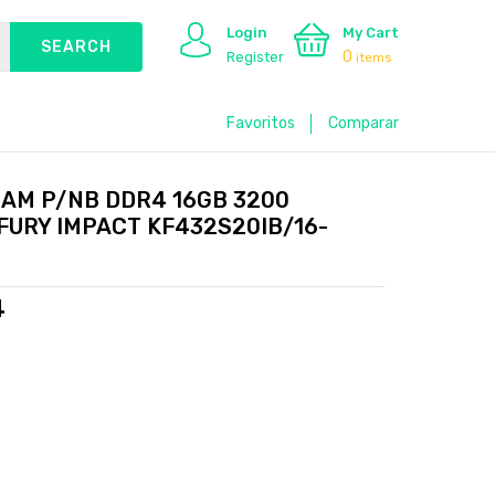
Login
My Cart
0
Register
items
Favoritos
Comparar
AM P/NB DDR4 16GB 3200
FURY IMPACT KF432S20IB/16-
4