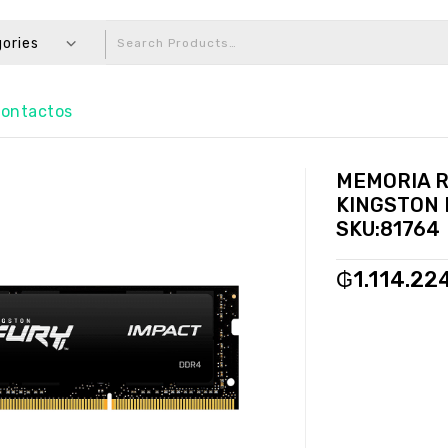
gories
ontactos
MEMORIA R
KINGSTON 
SKU:81764
₲
1.114.22