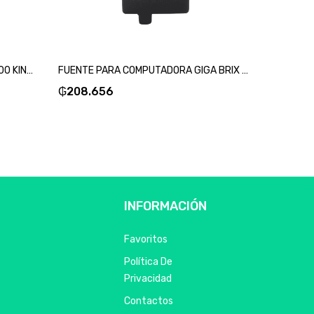
MEMORIA RAM P/NB DDR4 16GB 3200 KINGSTON KVR32S22D8/16-SKU:83164
FUENTE PARA COMPUTADORA GIGA BRIX WA-40E19R 19V/2.1A-SKU:19392
₲
208.656
₲
521.6
INFORMACIÓN
Favoritos
Política De
Privacidad
Contactos