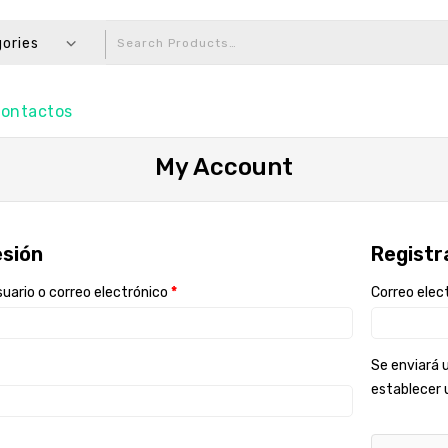
gories
ontactos
My Account
esión
Regist
uario o correo electrónico
*
Correo elec
Se enviará u
establecer 