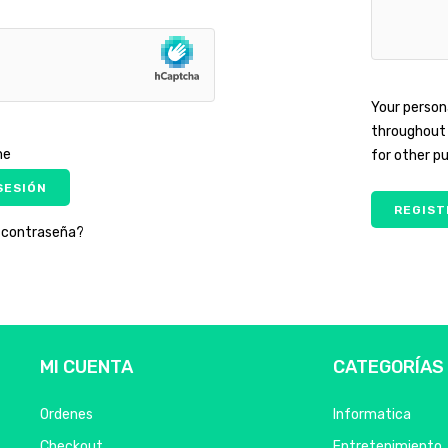
Your person
throughout 
me
for other p
 SESIÓN
REGIST
a contraseña?
MI CUENTA
CATEGORÍAS
Ordenes
Informatica
Checkout
Entretenimiento