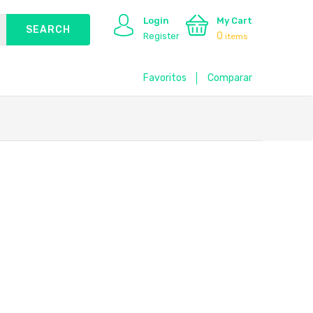
Login
My Cart
0
Register
items
Favoritos
Comparar