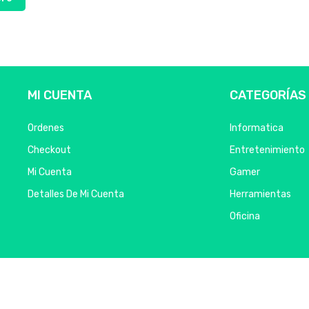
MI CUENTA
CATEGORÍAS
Ordenes
Informatica
Checkout
Entretenimiento
Mi Cuenta
Gamer
Detalles De Mi Cuenta
Herramientas
Oficina