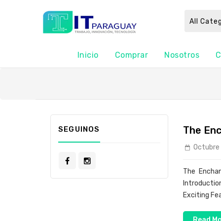
All Cate
Inicio
Comprar
Nosotros
C
The En
SEGUINOS
Octubre
The Enchan
Introducti
Exciting Fe
Read M