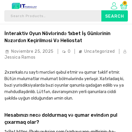
0
İnteraktiv Oyun Növlərində 1xbet İş Günlərinin
Nəzərdən Keçirilməsi Və Heliostat
Noviembre 25, 2025
0
Uncategorized
Jessica Ramos
2xzerkalo.ru saytı mərcləri qəbul etmir və qumar təklif etmir.
Bütün məlumatlar məlumat bölmələrində yerləşir. Xatırladaq ki,
bəzi yurisdiksiyalarda bəzi oyunlar qanunla qadağan edilib və ya
məhdudlaşdırılıb.
Lütfən, davranışınızın yerli qanunlara ciddi
şəkildə uyğun olduğundan əmin olun.
Hesabınızı necə doldurmaq və qumar evindən pul
çıxarmaq olar?
1xBet
https://bakuauksion.com/azrbaycann-millisinin-ba-