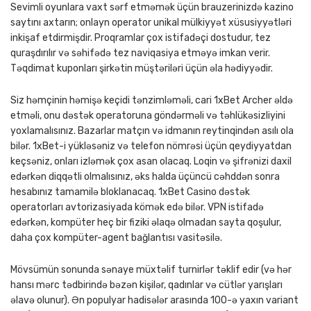
Sevimli oyunlara vaxt sərf etməmək üçün brauzerinizdə kazino
saytını axtarın; onlayn operator unikal mülkiyyət xüsusiyyətləri
inkişaf etdirmişdir. Proqramlar çox istifadəçi dostudur, tez
quraşdırılır və səhifədə tez naviqasiya etməyə imkan verir.
Təqdimat kuponları şirkətin müştəriləri üçün əla hədiyyədir.
Siz həmçinin həmişə keçidi tənzimləməli, cari 1xBet Archer əldə
etməli, onu dəstək operatoruna göndərməli və təhlükəsizliyini
yoxlamalısınız. Bazarlar matçın və idmanın reytinqindən asılı ola
bilər. 1xBet-i yükləsəniz və telefon nömrəsi üçün qeydiyyatdan
keçsəniz, onları izləmək çox asan olacaq. Loqin və şifrənizi daxil
edərkən diqqətli olmalısınız, əks halda üçüncü cəhddən sonra
hesabınız tamamilə bloklanacaq. 1xBet Casino dəstək
operatorları avtorizasiyada kömək edə bilər. VPN istifadə
edərkən, kompüter heç bir fiziki əlaqə olmadan sayta qoşulur,
daha çox kompüter-agent bağlantısı vasitəsilə.
Mövsümün sonunda sənaye müxtəlif turnirlər təklif edir (və hər
hansı mərc tədbirində bəzən kişilər, qadınlar və cütlər yarışları
əlavə olunur). Ən populyar hadisələr arasında 100-ə yaxın variant