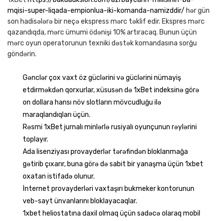
mqisi-super-liqada-empionlua-iki-komanda-namizddir/
hər gün
son hadisələrə bir neçə ekspress mərc təklif edir. Ekspres mərc
qazandıqda, mərc ümumi ödənişi 10% artıracaq. Bunun üçün
mərc oyun operatorunun texniki dəstək komandasına sorğu
göndərin.
Gənclər çox vaxt öz güclərini və güclərini nümayiş
etdirməkdən qorxurlar, xüsusən də 1xBet indeksinə görə
on dollara hansı növ slotların mövcudluğu ilə
maraqlandıqları üçün.
Rəsmi 1xBet jurnalı minlərlə rusiyalı oyunçunun rəylərini
toplayır.
Ada lisenziyası provayderlər tərəfindən bloklanmağa
gətirib çıxarır, buna görə də sabit bir yanaşma üçün 1xbet
oxatan istifadə olunur.
İnternet provayderləri vaxtaşırı bukmeker kontorunun
veb-sayt ünvanlarını bloklayacaqlar.
1xbet heliostatına daxil olmaq üçün sadəcə olaraq mobil